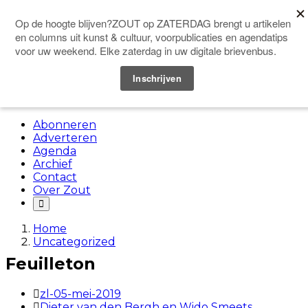
Doneer
Menu
Abonneren
Adverteren
Agenda
Archief
Contact
Over Zout
Home
Uncategorized
Feuilleton
zl-05-mei-2019
Dieter van den Bergh en Wido Smeets