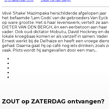
zl-12-december-2019
Dieter van den Bergh
Vévé ‘Shake’ Mazimpaka herschilderde afgelopen jaar
het befaamde ‘Lam Gods’ van de gebroeders Van Eyck
op ware grootte. Het is haar levenswerk, vertelt ze aan
DIETER VAN DEN BERGH, én een eerbetoon aan haar
vader. Ook oud-dictator Mobutu, David Hockney en d
lokale kroegbaas komen er als vanzelf in samen. Vader
Ernest werkt bij de Delhaize en heeft een vroege diens
gehad. Daarna gaat hij op café nog iets drinken, zoals z
vaak. Plots wordt hij aangevallen door een man,...
ZOUT op ZATERDAG ontvangen?