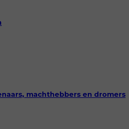
n
stenaars, machthebbers en dromers