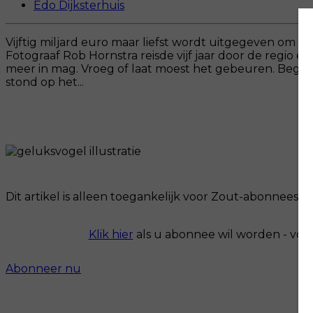
Edo Dijksterhuis
Vijftig miljard euro maar liefst wordt uitgegeven om
Fotograaf Rob Hornstra reisde vijf jaar door de regio en
meer in mag. Vroeg of laat moest het gebeuren. Begin 
stond op het...
Dit artikel is alleen toegankelijk voor Zout-abonnees.
Klik hier
als u abonnee wil worden - voo
Abonneer nu