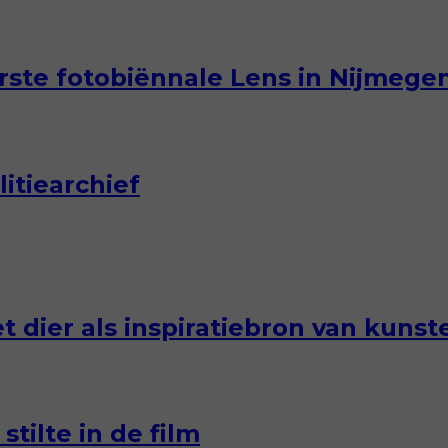
erste fotobiënnale Lens in Nijmege
itiearchief
et dier als inspiratiebron van kun
tilte in de film