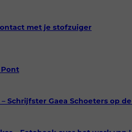
ontact met je stofzuiger
 Pont
– Schrijfster Gaea Schoeters op de