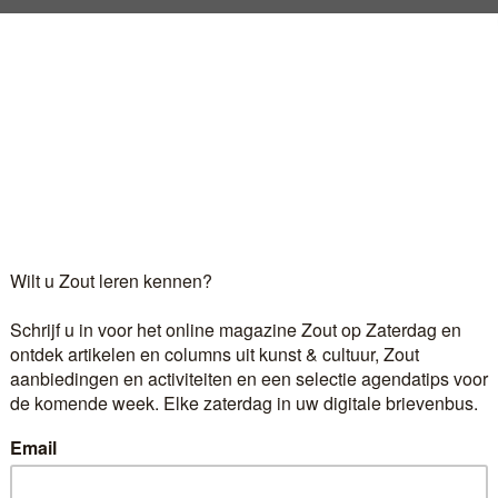
 van de Russische grensstad Sotsji een droomlocatie te
 toont in zijn foto’s de keerzijde: armoede, geweld, wett
oktober kreeg fotograaf Rob Hornstra te horen dat zijn
Log in
als u al abonnee bent.
r 6,60 euro per maand ontvangt u het kunst- en cultuur