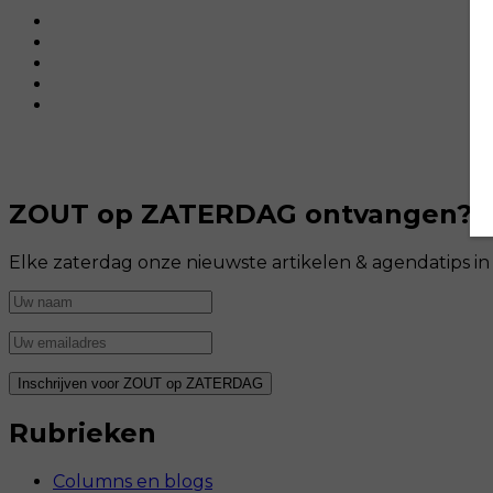
ZOUT op ZATERDAG ontvangen?
Elke zaterdag onze nieuwste artikelen & agendatips i
Rubrieken
Columns en blogs