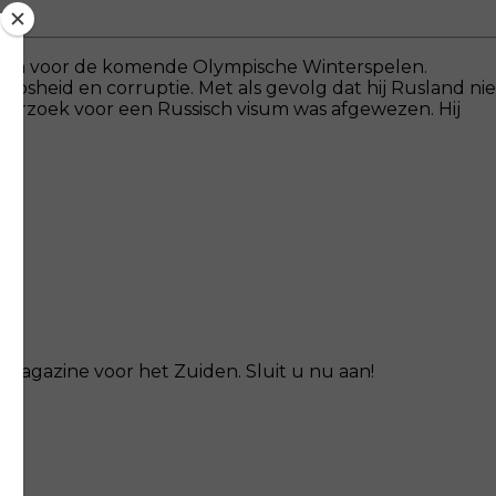
 maken voor de komende Olympische Winterspelen.
eloosheid en corruptie. Met als gevolg dat hij Rusland nie
 verzoek voor een Russisch visum was afgewezen. Hij
magazine voor het Zuiden. Sluit u nu aan!