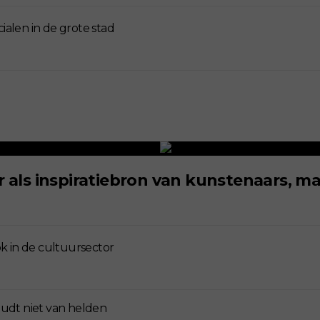
alen in de grote stad
er als inspiratiebron van kunstenaars, 
ok in de cultuursector
udt niet van helden