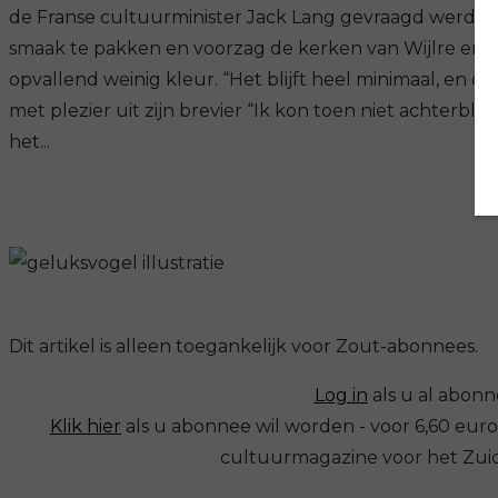
de Franse cultuurminister Jack Lang gevraagd werd voo
smaak te pakken en voorzag de kerken van Wijlre en 
opvallend weinig kleur. “Het blijft heel minimaal, en da
met plezier uit zijn brevier “Ik kon toen niet achterbl
het...
Dit artikel is alleen toegankelijk voor Zout-abonnees.
Log in
als u al abonn
Klik hier
als u abonnee wil worden - voor 6,60 eur
cultuurmagazine voor het Zuide