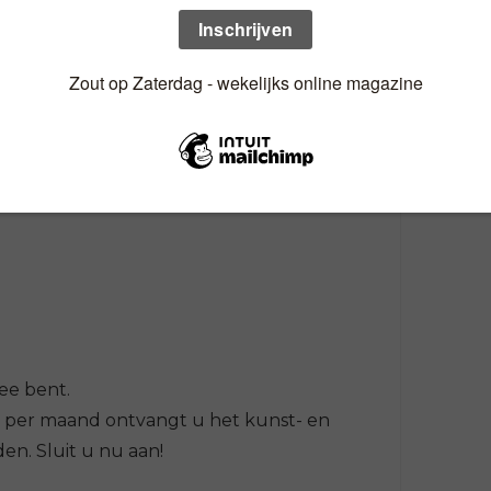
r de kathedraal van Blois. Hij kreeg de
Ransdaal van nieuwe ramen, met
t is de bedoeling.” De pastoor zingt weer
ijven en heb enkele flessen Els en Bokma op
ee bent.
o per maand ontvangt u het kunst- en
n. Sluit u nu aan!