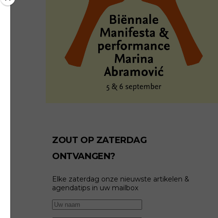
ZOUT OP ZATERDAG
ONTVANGEN?
Elke zaterdag onze nieuwste artikelen &
agendatips in uw mailbox