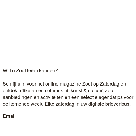
engt licht
Ransdaal
-loodramen te ontwerpen. Totdat hij door