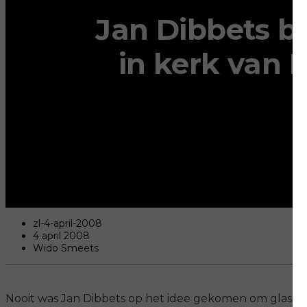
Jan Dibbets br
in kerk van 
zl-4-april-2008
4 april 2008
Wido Smeets
Nooit was Jan Dibbets op het idee gekomen om glas-in