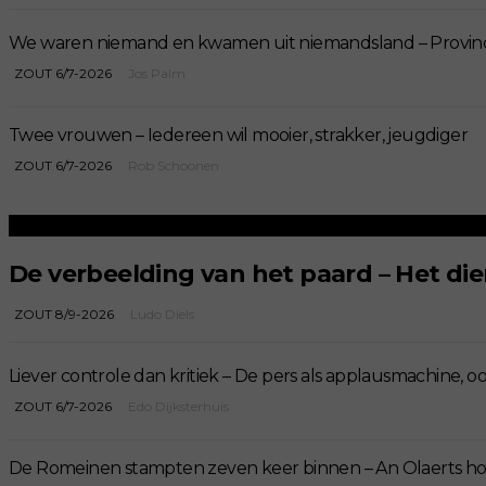
We waren niemand en kwamen uit niemandsland – Provinci
ZOUT 6/7-2026
Jos Palm
Twee vrouwen – Iedereen wil mooier, strakker, jeugdiger
ZOUT 6/7-2026
Rob Schoonen
De verbeelding van het paard – Het di
ZOUT 8/9-2026
Ludo Diels
Liever controle dan kritiek – De pers als applausmachine, o
ZOUT 6/7-2026
Edo Dijksterhuis
De Romeinen stampten zeven keer binnen – An Olaerts ho